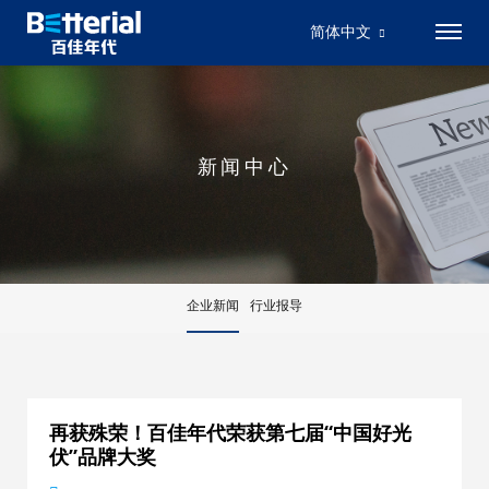
再获殊荣！百佳年代荣获第七届“中国好光伏”品牌大奖_百佳年代_高分子功能薄膜创
简体中文
新应用引领者-常州百佳年代薄膜科技股份有限公司
新闻中心
企业新闻
行业报导
再获殊荣！百佳年代荣获第七届“中国好光
伏”品牌大奖