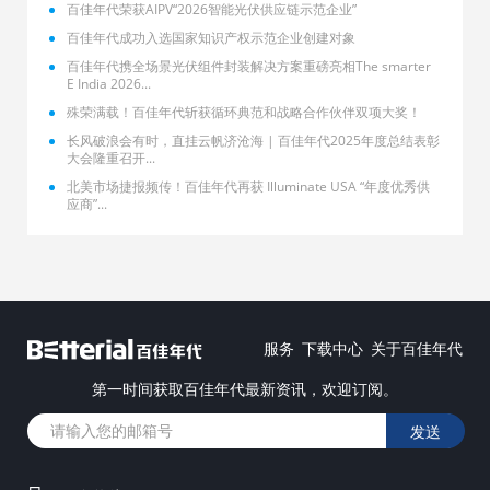
百佳年代荣获AIPV“2026智能光伏供应链示范企业”
百佳年代成功入选国家知识产权示范企业创建对象
百佳年代携全场景光伏组件封装解决方案重磅亮相The smarter
E India 2026...
殊荣满载！百佳年代斩获循环典范和战略合作伙伴双项大奖！
长风破浪会有时，直挂云帆济沧海 | 百佳年代2025年度总结表彰
大会隆重召开...
北美市场捷报频传！百佳年代再获 Illuminate USA “年度优秀供
应商”...
服务
下载中心
关于百佳年代
第一时间获取百佳年代最新资讯，欢迎订阅。
发送