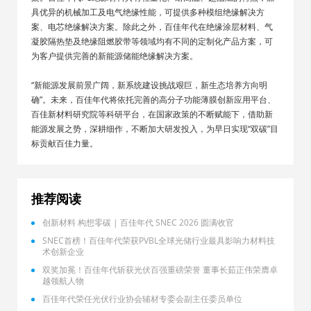
具优异的机械加工及电气绝缘性能，可提供多种模组绝缘解决方
案、电芯绝缘解决方案。除此之外，百佳年代在绝缘涂层材料、气
凝胶隔热垫及绝缘阻燃胶带等领域均有不同的定制化产品方案，可
为客户提供完善的新能源储能绝缘解决方案。
“新能源发展前景广阔，新系统建设挑战艰巨，新生态培养方向明
确”。未来，百佳年代将依托完善的高分子功能薄膜创新应用平台、
百佳新材料研究院等科研平台，在国家政策的不断赋能下，借助新
能源发展之势，深耕细作，不断加大研发投入，为早日实现“双碳”目
标贡献百佳力量。
推荐阅读
创新材料 构想零碳 | 百佳年代 SNEC 2026 圆满收官
SNEC首榜！百佳年代荣获PVBL全球光储行业最具影响力材料技
术创新企业
双奖加冕！百佳年代斩获光伏百强重磅荣誉 董事长茹正伟荣膺卓
越领航人物
百佳年代荣任光伏行业协会辅材专委会副主任委员单位