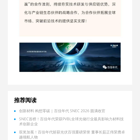
推荐阅读
创新材料 构想零碳 | 百佳年代 SNEC 2026 圆满收官
SNEC首榜！百佳年代荣获PVBL全球光储行业最具影响力材料技
术创新企业
双奖加冕！百佳年代斩获光伏百强重磅荣誉 董事长茹正伟荣膺卓
越领航人物