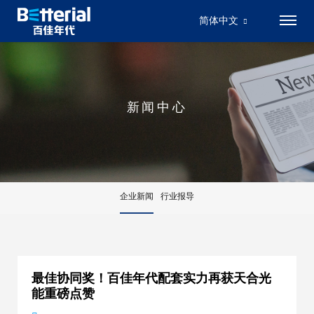
最佳协同奖！百佳年代配套实力再获天合光能重磅点赞_百佳年代_高分子功能薄膜创
简体中文
新应用引领者-常州百佳年代薄膜科技股份有限公司
新闻中心
企业新闻
行业报导
最佳协同奖！百佳年代配套实力再获天合光
能重磅点赞